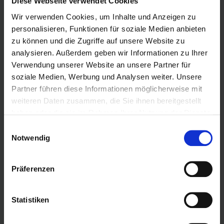
fremden Inhalte auch keine Gewähr übernehmen.
Diese Webseite verwendet Cookies
Für die Inhalte der verlinkten Seiten ist stets der
Wir verwenden Cookies, um Inhalte und Anzeigen zu
jeweilige Anbieter oder Betreiber der Seiten
personalisieren, Funktionen für soziale Medien anbieten
verantwortlich. Die verlinkten Seiten wurden zum
zu können und die Zugriffe auf unsere Website zu
Zeitpunkt der Verlinkung auf mögliche
analysieren. Außerdem geben wir Informationen zu Ihrer
Rechtsverstöße überprüft. Rechtswidrige Inhalte
Verwendung unserer Website an unsere Partner für
waren zum Zeitpunkt der Verlinkung nicht
soziale Medien, Werbung und Analysen weiter. Unsere
erkennbar.
Partner führen diese Informationen möglicherweise mit
Eine permanente inhaltliche Kontrolle der
weiteren Daten zusammen, die Sie ihnen bereitgestellt
verlinkten Seiten ist jedoch ohne konkrete
haben oder die sie im Rahmen Ihrer Nutzung der Dienste
Anhaltspunkte einer Rechtsverletzung nicht
gesammelt haben.
Einwilligungsauswahl
zumutbar. Bei Bekanntwerden von
Notwendig
Rechtsverletzungen werden wir derartige Links
umgehend entfernen.
Präferenzen
Urheberrecht
Statistiken
Die durch die Seitenbetreiber erstellten Inhalte
und Werke auf diesen Seiten unterliegen dem