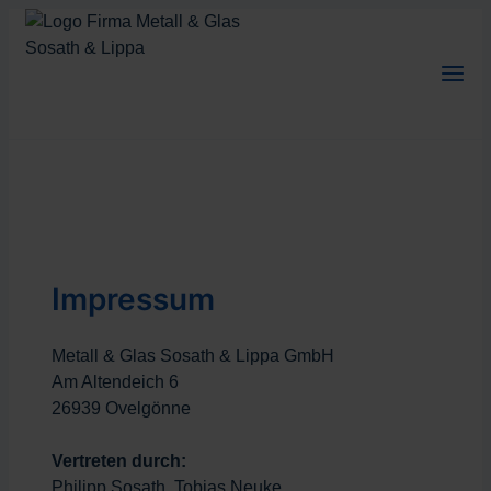
Zum
Inhalt
springen
Impressum
Metall & Glas Sosath & Lippa GmbH
Am Altendeich 6
26939 Ovelgönne
Vertreten durch:
Philipp Sosath, Tobias Neuke