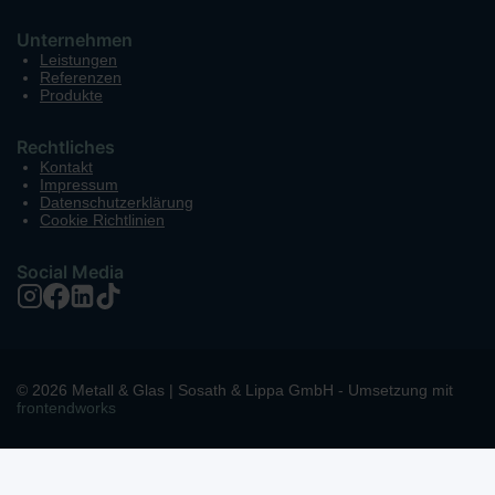
Unternehmen
Leistungen
Referenzen
Produkte
Rechtliches
Kontakt
Impressum
Datenschutzerklärung
Cookie Richtlinien
Social Media
© 2026 Metall & Glas | Sosath & Lippa GmbH - Umsetzung mit
frontendworks