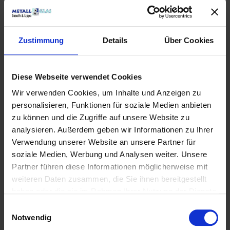
Zustimmung
Details
Über Cookies
Unsere
Geschäftsführer stellen
Diese Webseite verwendet Cookies
sich vor
Wir verwenden Cookies, um Inhalte und Anzeigen zu
personalisieren, Funktionen für soziale Medien anbieten
zu können und die Zugriffe auf unsere Website zu
analysieren. Außerdem geben wir Informationen zu Ihrer
Verwendung unserer Website an unsere Partner für
Als Metall- und Glasbauspezialisten verbinden wir
soziale Medien, Werbung und Analysen weiter. Unsere
handwerkliches Können mit modernster Technik.
Partner führen diese Informationen möglicherweise mit
Persönlich geführt von Philipp Sosath und Tobias
weiteren Daten zusammen, die Sie ihnen bereitgestellt
Neuke. Wir realisieren Ihre Projekte mit Präzision,
haben oder die sie im Rahmen Ihrer Nutzung der Dienste
Leidenschaft und Verlässlichkeit.
gesammelt haben.
Einwilligungsauswahl
Notwendig