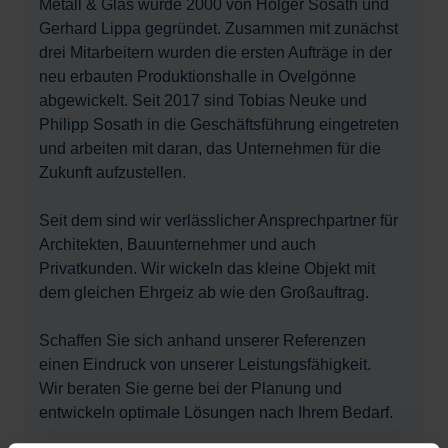
Metall & Glas wurde 2000 von Holger Sosath und
Gerhard Lippa gegründet. Zusammen mit zunächst
drei Mitarbeitern wurden die ersten Aufträge in der
neu erbauten Produktionshalle in Ovelgönne
abgewickelt. Seit 2017 sind Tobias Neuke und
Philipp Sosath in die Geschäftsführung eingetreten
und arbeiten mit daran, das Unternehmen für die
Zukunft aufzustellen.
Seit dem sind wir verlässlicher Ansprechpartner für
Architekten, Bauunternehmer und auch
Privatkunden. Wir wickeln das kleine Objekt mit
dem gleichen Ehrgeiz ab wie den Großauftrag.
Schaffen Sie sich anhand unserer Referenzen
einen Eindruck von unserer Leistungsfähigkeit.
Wir beraten Sie gerne bei der Planung und
entwickeln optimale Lösungen nach Ihrem Bedarf.